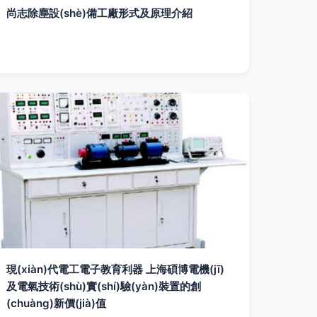
尚志除塵設(shè)備工廠形式及原理介紹
現(xiàn)代電工電子教育利器 上海碩博電機(jī)
及電氣技術(shù)實(shí)驗(yàn)裝置的創
(chuàng)新價(jià)值