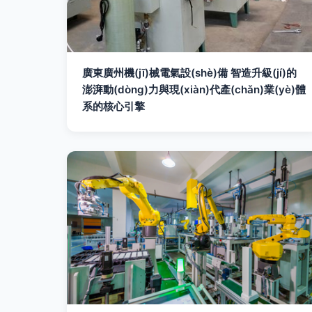
廣東廣州機(jī)械電氣設(shè)備 智造升級(jí)的
澎湃動(dòng)力與現(xiàn)代產(chǎn)業(yè)體
系的核心引擎