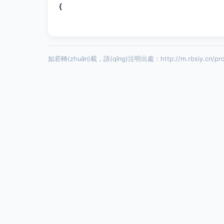
{
如若轉(zhuǎn)載，請(qǐng)注明出處：http://m.rbsiy.cn/pro