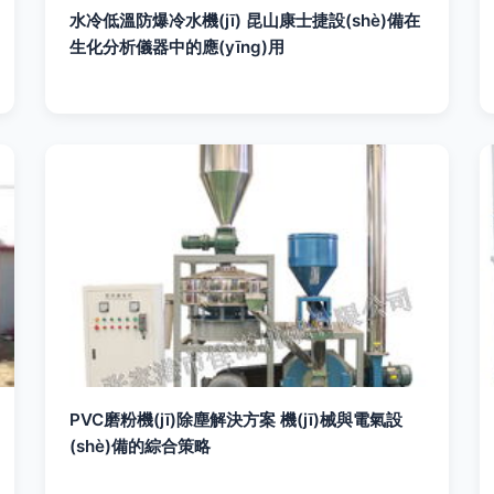
水冷低溫防爆冷水機(jī) 昆山康士捷設(shè)備在
生化分析儀器中的應(yīng)用
PVC磨粉機(jī)除塵解決方案 機(jī)械與電氣設
(shè)備的綜合策略