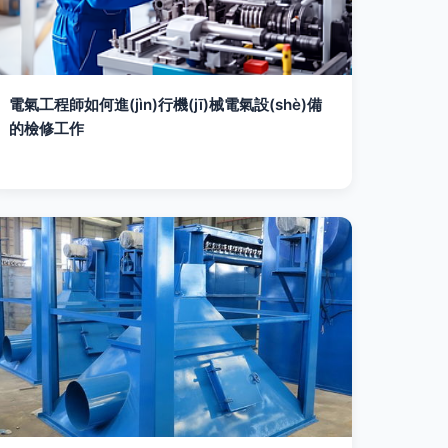
電氣工程師如何進(jìn)行機(jī)械電氣設(shè)備
的檢修工作